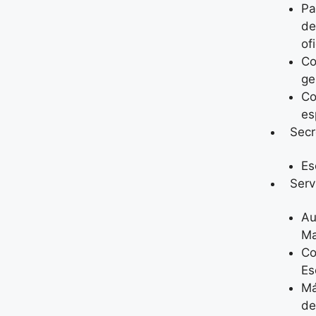
Pa
de
of
Co
ge
Co
es
Secr
Es
Serv
Au
Ma
C
Es
M
de