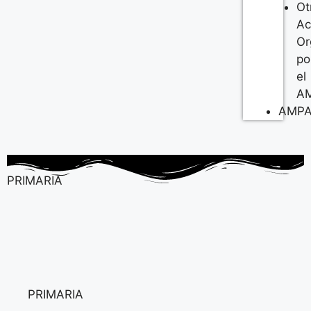
Ot
Ac
Or
po
el
A
AMP
PRIMARIA
PRIMARIA