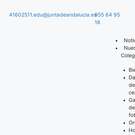
41602511.edu@juntadeandalucia.es
955 64 95
18
Noti
Nues
Coleg
Bi
Da
de
ce
Ga
de
fo
Or
Ho