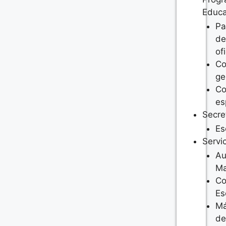
Educa
Pa
de
of
Co
ge
Co
es
Secre
Es
Servi
Au
Ma
C
Es
M
de