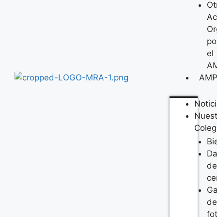
Ot
Ac
Or
po
el
A
AM
Notic
Nuest
Coleg
Bi
Da
de
ce
Ga
de
fo