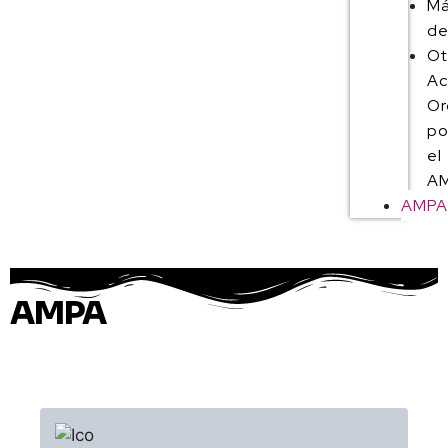
M
de
Ot
Ac
Or
po
el
AM
AMP
AMPA