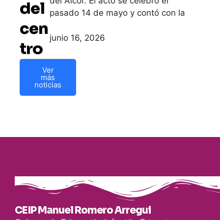
del Alcor. El acto se celebró el
del
pasado 14 de mayo y contó con la
cen
junio 16, 2026
tro
Ver
más
noticias
CEIP Manuel Romero Arregui