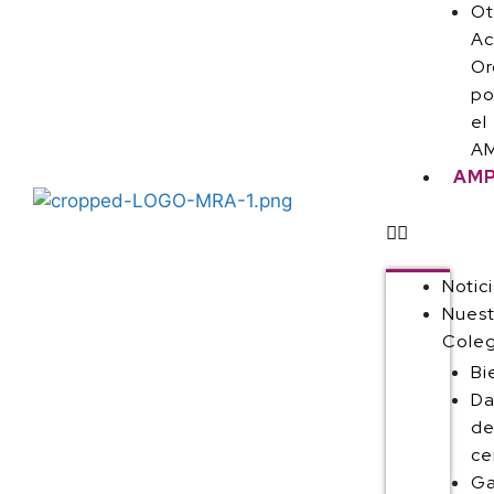
Ot
Ac
Or
po
el
AM
AM
Notic
Nuest
Coleg
Bi
Da
de
ce
Ga