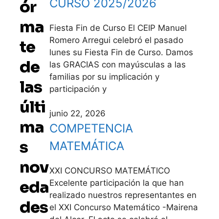
CURSO 2025/2026
ór
ma
Fiesta Fin de Curso El CEIP Manuel
Romero Arregui celebró el pasado
te
lunes su Fiesta Fin de Curso. Damos
de
las GRACIAS con mayúsculas a las
familias por su implicación y
las
participación y
últi
junio 22, 2026
ma
COMPETENCIA
s
MATEMÁTICA
nov
XXI CONCURSO MATEMÁTICO
eda
Excelente participación la que han
realizado nuestros representantes en
des
el XXI Concurso Matemático -Mairena