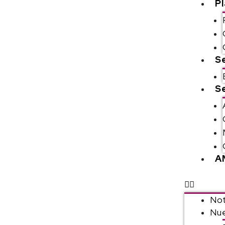
P
S
Se
A
Not
Nue