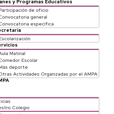
lanes y Programas Educativos
Participación de oficio
Convocatoria general
Convocatoria específica
ecretaría
Escolarización
rvicios
Aula Matinal
Comedor Escolar
Más deporte
Otras Actividades Organizadas por el AMPA:
MPA
icias
stro Colegio