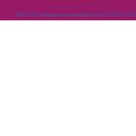
41602511.edu@juntadeandalucia.es
955 64 95