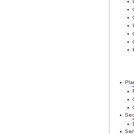
Pla
Sec
Ser