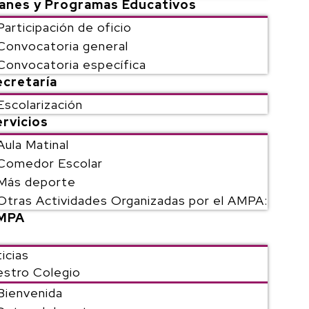
lanes y Programas Educativos
Participación de oficio
Convocatoria general
Convocatoria específica
ecretaría
Escolarización
rvicios
Aula Matinal
Comedor Escolar
Más deporte
Otras Actividades Organizadas por el AMPA:
MPA
icias
stro Colegio
Bienvenida