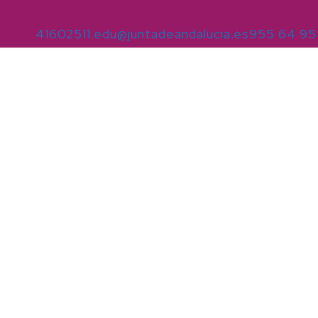
41602511.edu@juntadeandalucia.es
955 64 95