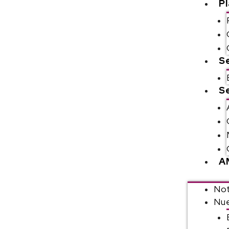
P
S
Se
A
Not
Nue