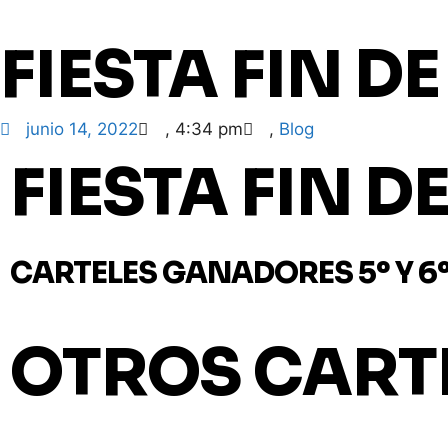
FIESTA FIN D
junio 14, 2022
,
4:34 pm
,
Blog
FIESTA FIN D
CARTELES GANADORES 5º Y 6
OTROS CART