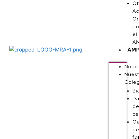
Ot
Ac
Or
po
el
AM
AM
Notic
Nuest
Coleg
Bi
Da
de
ce
Ga
d
fo