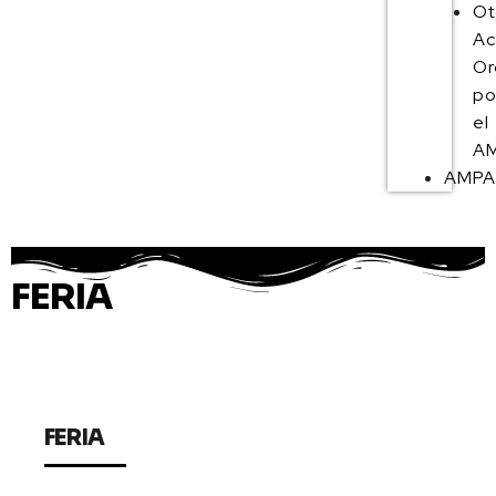
Ot
Ac
Or
po
el
AM
AMP
FERIA
FERIA