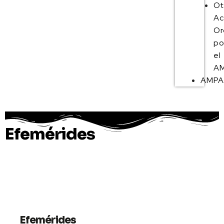
Ot
Ac
Or
po
el
AM
AMP
Efemérides
Efemérides