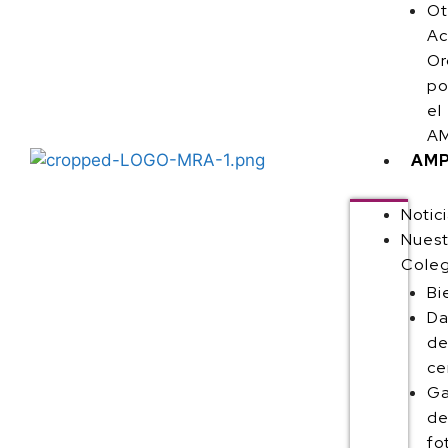
Ot
Ac
Or
po
el
AM
AM
Notic
Nuest
Coleg
Bi
Da
de
ce
Ga
d
fo