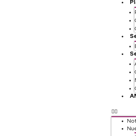
P
S
Se
A
Not
Nue