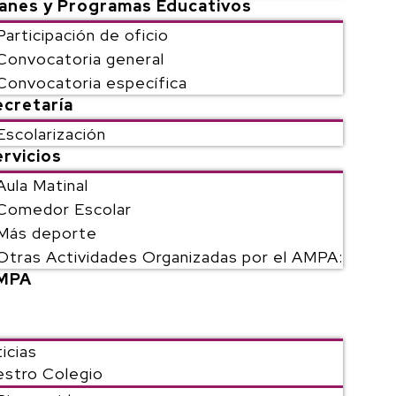
lanes y Programas Educativos
Participación de oficio
Convocatoria general
Convocatoria específica
ecretaría
Escolarización
rvicios
Aula Matinal
Comedor Escolar
Más deporte
Otras Actividades Organizadas por el AMPA:
MPA
icias
stro Colegio