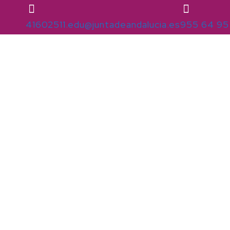
41602511.edu@juntadeandalucia.es
955 64 95