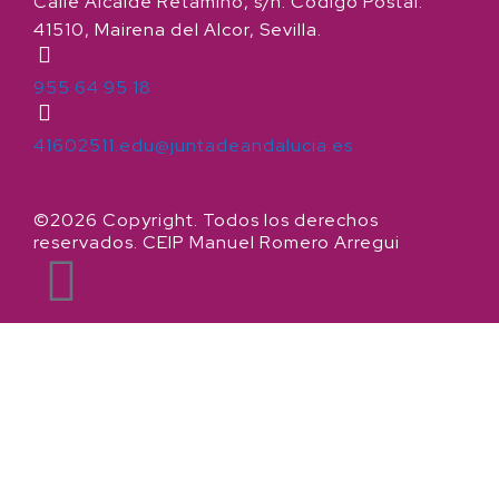
Calle Alcalde Retamino, s/n. Código Postal:
41510, Mairena del Alcor, Sevilla.
955 64 95 18
41602511.edu@juntadeandalucia.es
©2026 Copyright. Todos los derechos
reservados. CEIP Manuel Romero Arregui