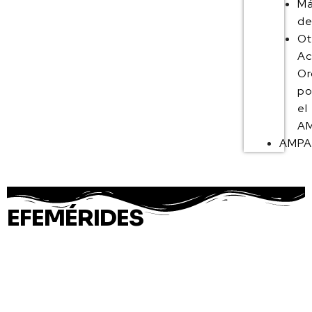
M
de
Ot
Ac
Or
po
el
AM
AMP
EFEMÉRIDES