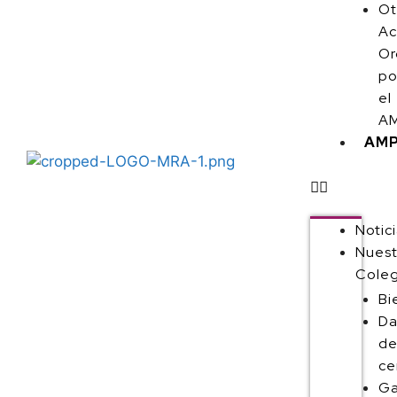
Ot
Ac
Or
po
el
AM
AM
Notic
Nuest
Coleg
Bi
Da
de
ce
Ga