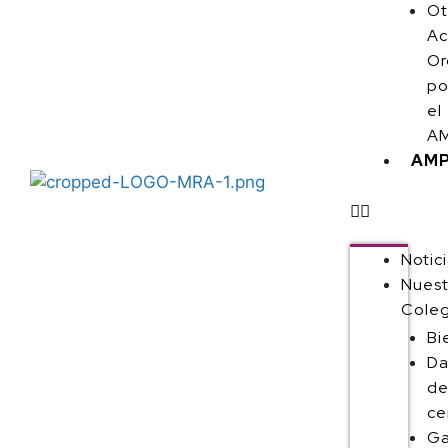
Ot
Ac
Or
po
el
AM
AM
Notic
Nuest
Coleg
Bi
Da
de
ce
Ga