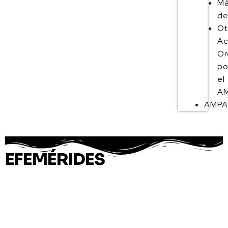
M
de
Ot
Ac
Or
po
el
AM
AMP
EFEMÉRIDES