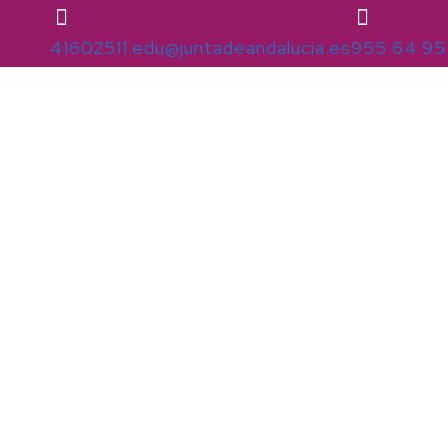
41602511.edu@juntadeandalucia.es
955 64 95