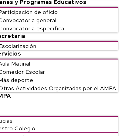
lanes y Programas Educativos
Participación de oficio
Convocatoria general
Convocatoria específica
ecretaría
Escolarización
rvicios
Aula Matinal
Comedor Escolar
Más deporte
Otras Actividades Organizadas por el AMPA:
MPA
icias
stro Colegio