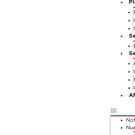
P
S
Se
A
Not
Nue