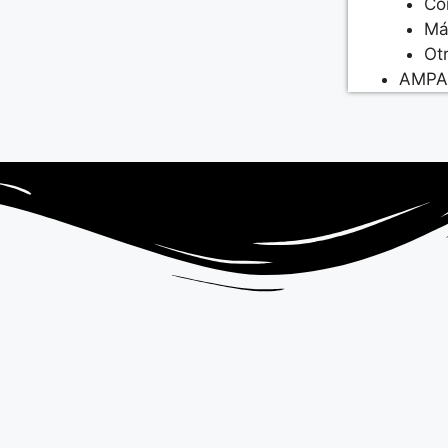
Co
Má
Ot
AMPA