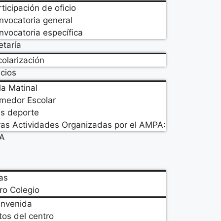
ticipación de oficio
nvocatoria general
nvocatoria específica
etaría
colarización
icios
la Matinal
medor Escolar
s deporte
ras Actividades Organizadas por el AMPA:
A
as
ro Colegio
envenida
tos del centro