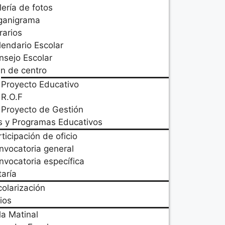
lería de fotos
ganigrama
rarios
lendario Escolar
nsejo Escolar
an de centro
Proyecto Educativo
R.O.F
Proyecto de Gestión
s y Programas Educativos
ticipación de oficio
nvocatoria general
nvocatoria específica
aría
colarización
ios
la Matinal