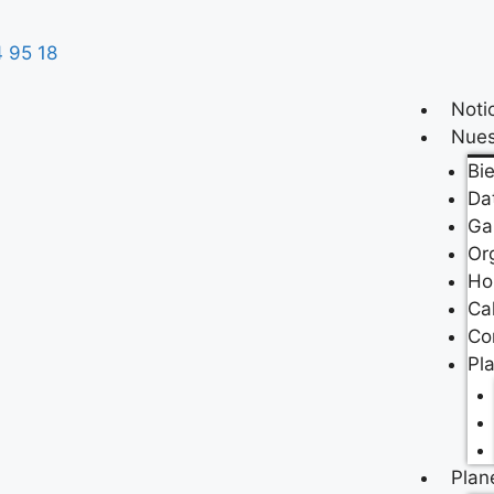
 95 18
Noti
Nues
Bi
Da
Ga
Or
Ho
Ca
Co
Pl
Plan