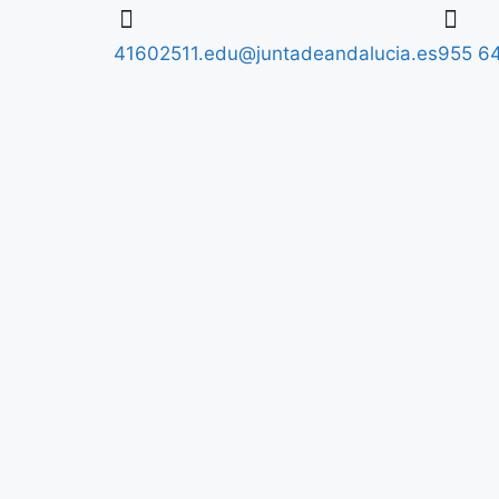
41602511.edu@juntadeandalucia.es
955 64