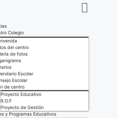
cias
tro Colegio
envenida
tos del centro
lería de fotos
ganigrama
rarios
lendario Escolar
nsejo Escolar
an de centro
Proyecto Educativo
R.O.F
Proyecto de Gestión
es y Programas Educativos