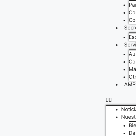
Par
Co
Co
Secr
Es
Serv
Au
Co
Má
Ot
AMP
Notici
Nuest
Bi
Da