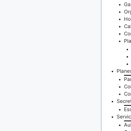
Ga
Or
Ho
Ca
Co
Pl
Plane
Par
Co
Co
Secret
Es
Servic
Au