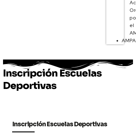
Ac
Or
po
el
AM
AMP
Inscripción Escuelas
Deportivas
Inscripción Escuelas Deportivas