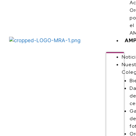
Ac
Or
po
el
AM
AM
Notic
Nuest
Coleg
Bi
Da
de
ce
Ga
d
fo
Or