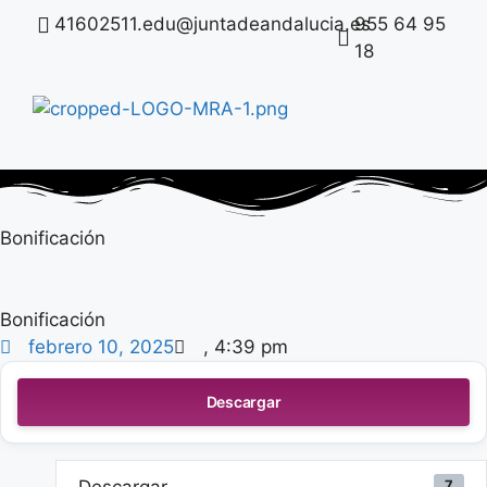
41602511.edu@juntadeandalucia.es
955 64 95
18
Nuestro C
Planes y Prog
Bonificación
Bonificación
febrero 10, 2025
,
4:39 pm
Descargar
Descargar
7