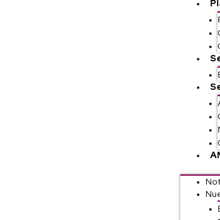
P
S
Se
A
Not
Nue