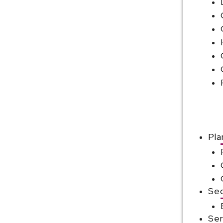
Pla
Sec
Ser