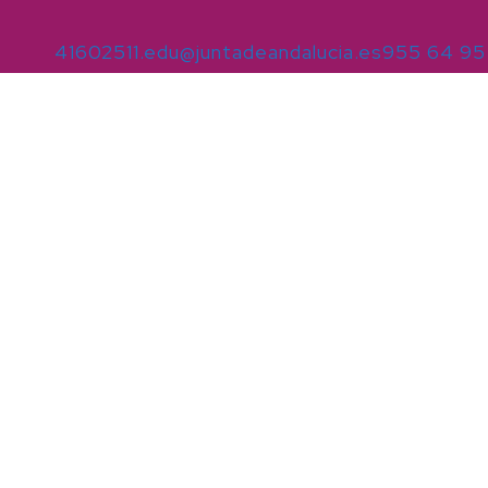
41602511.edu@juntadeandalucia.es
955 64 95