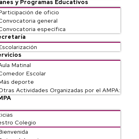
lanes y Programas Educativos
Participación de oficio
Convocatoria general
Convocatoria específica
ecretaría
Escolarización
rvicios
Aula Matinal
Comedor Escolar
Más deporte
Otras Actividades Organizadas por el AMPA:
MPA
icias
stro Colegio
Bienvenida