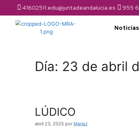
41602511.edu@juntadeandalucia.es
955 6
Noticia
Día:
23 de abril 
LÚDICO
abril 23, 2025
por
MariaJ