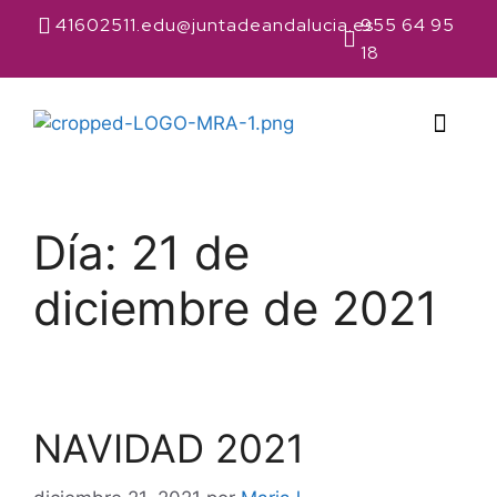
41602511.edu@juntadeandalucia.es
955 64 95
18
Nuestro Co
Planes y Progr
Día:
21 de
diciembre de 2021
NAVIDAD 2021